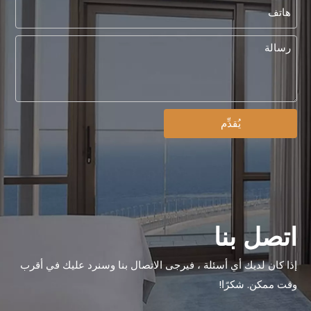
الإعلان العام ： تم ترقيته وإعادة تسميته إلى Guangdong Hongye Furniture Group Co., Ltd.
يُقدِّم
عزيزي العملاء والشركاء وأعضاء المجتمع ، يسعدنا أن نعلن عن علامة فارق
اتصل بنا
إذا كان لديك أي أسئلة ، فيرجى الاتصال بنا وسنرد عليك في أقرب
وقت ممكن. شكرًا!