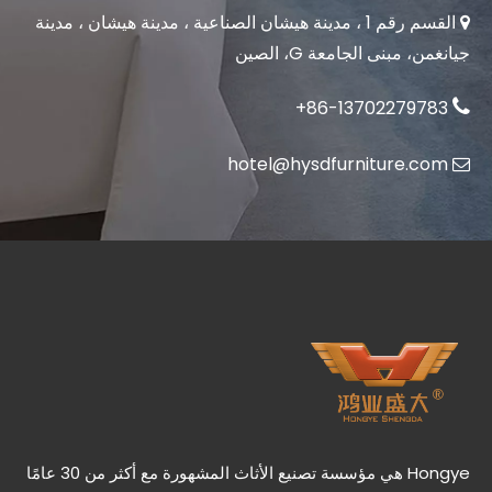
1 ، مدينة هيشان الصناعية ، مدينة هيشان ، مدينة

القسم رقم
دليل شامل للمشترين الدوليين الذين يحضرون معرض كانتون 136
جيانغمن، مبنى الجامعة G، الصين
مرحبا ومرحبا بك! معرض كانتون 136 هنا تقريبًا ، ونحن سعداء لدعوتك إلى واحدة من أهم المعارض التجارية في الصين. سواء كنت حاضرًا محنكًا أو زائرًا لأول مرة ، فإننا نريد التأكد من أن لديك جميع المعلومات التي تحتاجها لتحقيق أقصى استفادة من تجربتك.
86-13702279783+

hotel@hysdfurniture.com

شاركت مجموعة Hongye Furniture Group في معرض مؤشر دبي 2024
يعد معرض الأثاث والتصميم الداخلي في الشرق الأوسط (INDEX) أكبر معرض للأثاث والتصميم الداخلي في منطقة الشرق الأوسط ، والتي تستضيفها مجموعة DMG في المملكة المتحدة. إنه أكبر معرض للأثاث والتصميم الداخلي في منطقة الشرق الأوسط ، اخترنا
Hongye هي مؤسسة تصنيع الأثاث المشهورة مع أكثر من 30 عامًا