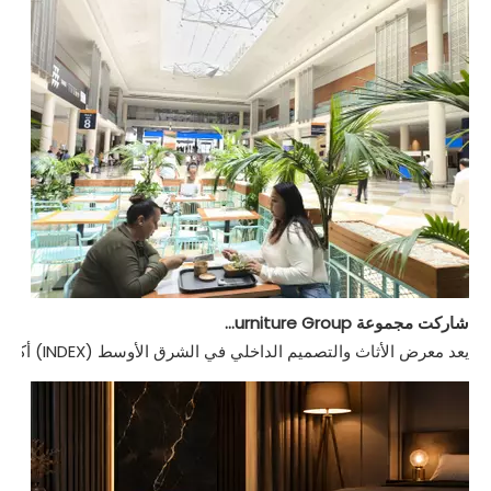
شاركت مجموعة Hongye Furniture Group في معرض مؤشر دبي 2024
يعد معرض الأثاث والتصميم الداخلي في الشرق الأوسط (INDEX) أكبر معرض للأثاث والتصميم الداخلي في منطقة الشرق الأوسط ، والتي تستضيفها مجموعة DMG في المملكة المتحدة. إنه أكبر معرض للأثاث والتصميم الداخلي في منطقة الشرق الأوسط ، اخترنا