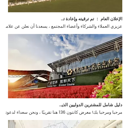
الإعلان العام ： تم ترقيته وإعادة تسميته إلى Guangdong Hongye Furniture Group Co., Ltd.
عزيزي العملاء والشركاء وأعضاء المجتمع ، يسعدنا أن نعلن عن علامة فارق
دليل شامل للمشترين الدوليين الذين يحضرون معرض كانتون 136
مرحبا ومرحبا بك! معرض كانتون 136 هنا تقريبًا ، ونحن سعداء لدعوتك إلى واحدة من أهم المعارض التجارية في الصين. سواء كنت حاضرًا محنكًا أو زائرًا لأول مرة ، فإننا نريد التأكد من أن لديك جميع المعلومات التي تحتاجها لتحقيق أقصى استفادة من تجربتك.