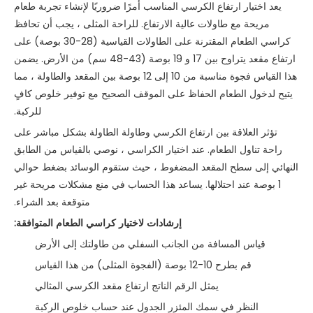
يعد اختيار ارتفاع الكرسي المناسب أمرًا ضروريًا لإنشاء تجربة طعام
مريحة مع طاولات عالية الارتفاع. للراحة المثلى ، يجب أن تحافظ
كراسي الطعام المقترنة على الطاولات القياسية (28-30 بوصة) على
ارتفاع مقعد يتراوح بين 17 و 19 بوصة (43-48 سم) من الأرض. يضمن
هذا القياس فجوة مناسبة من 10 إلى 12 بوصة بين المقعد والطاولة ، مما
يتيح لدخول الطعام الحفاظ على الموقف الصحيح مع توفير خلوص كافٍ
للركبة.
تؤثر العلاقة بين ارتفاع الكرسي وطاولة الطاولة بشكل مباشر على
راحة تناول الطعام. عند اختيار الكراسي ، نوصي بالقياس من الطابق
النهائي إلى سطح المقعد المضغوط ، حيث ستقوم الوسائد بضغط حوالي
1 بوصة عند احتلالها. يساعد هذا الحساب في منع مشكلات مريحة غير
متوقعة بعد الشراء.
إرشادات لاختيار كراسي الطعام المتوافقة:
قياس المسافة من الجانب السفلي من طاولتك إلى الأرض
قم بطرح 10-12 بوصة (الفجوة المثلى) من هذا القياس
يمثل الرقم الناتج ارتفاع مقعد الكرسي المثالي
النظر في سمك المئزر الجدول عند حساب خلوص الركبة