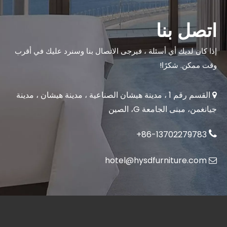
اتصل بنا
إذا كان لديك أي أسئلة ، فيرجى الاتصال بنا وسنرد عليك في أقرب
وقت ممكن. شكرًا!
1 ، مدينة هيشان الصناعية ، مدينة هيشان ، مدينة

القسم رقم
جيانغمن، مبنى الجامعة G، الصين
86-13702279783+

hotel@hysdfurniture.com
