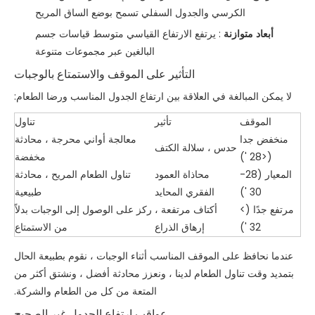
الكرسي والجدول السفلي تسمح بوضع الساق المريح
أبعاد متوازنة
: يرتفع الارتفاع القياسي متوسط ​​قياسات جسم
البالغين عبر مجموعات متنوعة
التأثير على الموقف والاستمتاع بالوجبات
لا يمكن المبالغة في العلاقة بين ارتفاع الجدول المناسب ورضا الطعام:
الموقف
تأثير
تناول
منخفض جدا
معالجة أواني محرجة ، محادثة
حدس ، سلالة الكتف
(<28 ')
مخفضة
المعيار (28-
محاذاة العمود
تناول الطعام المريح ، محادثة
30 ')
الفقري المحايد
طبيعية
مرتفع جدًا (>
أكتاف مرتفعة ،
ركز على الوصول إلى الوجبات بدلاً
32 ')
إرهاق الذراع
من الاستمتاع
عندما نحافظ على الموقف المناسب أثناء الوجبات ، نقوم بطبيعة الحال
بتمديد وقت تناول الطعام لدينا ، ونعزز محادثة أفضل ، ونشتق أكثر من
المتعة من كل من الطعام والشركة.
عواقب ارتفاع الجدول غير الصحيح