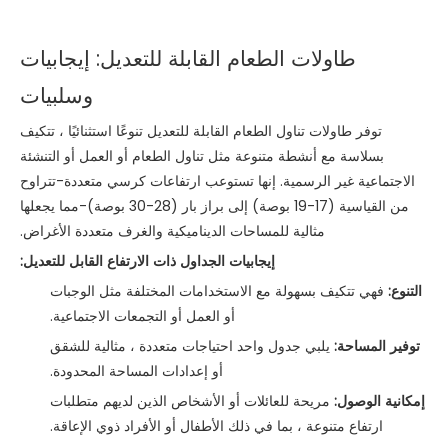
طاولات الطعام القابلة للتعديل: إيجابيات
وسلبيات
توفر طاولات تناول الطعام القابلة للتعديل تنوعًا استثنائيًا ، تتكيف
بسلاسة مع أنشطة متنوعة مثل تناول الطعام أو العمل أو التنشئة
الاجتماعية غير الرسمية. إنها تستوعب ارتفاعات كرسي متعددة-تتراوح
من القياسية (17-19 بوصة) إلى براز بار (28-30 بوصة)-مما يجعلها
مثالية للمساحات الديناميكية والغرف متعددة الأغراض.
إيجابيات الجداول ذات الارتفاع القابل للتعديل:
التنوع:
فهي تتكيف بسهولة مع الاستخدامات المختلفة مثل الوجبات
أو العمل أو التجمعات الاجتماعية.
توفير المساحة:
يلبي جدول واحد احتياجات متعددة ، مثالية للشقق
أو إعدادات المساحة المحدودة.
إمكانية الوصول:
مريحة للعائلات أو الأشخاص الذين لديهم متطلبات
ارتفاع متنوعة ، بما في ذلك الأطفال أو الأفراد ذوي الإعاقة.