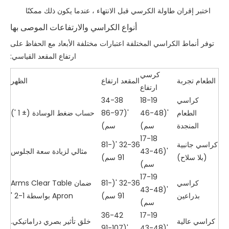
اختبر إقران طاولة الكرسي قبل الانتهاء ، عندما يكون ذلك ممكنًا
أنواع الكراسي والارتفاعات الموصى بها
توفر أنماط الكراسي المختلفة اعتبارات مختلفة الأبعاد مع الحفاظ على
ارتفاع المقعد القياسي:
كرسي
الطعام تجربة
المقعد ارتفاع
الظهر
ارتفاع
كراسي
18-19
34-38
الطعام
'(46-48
'(86-97
حساب ضغط الوسادة (± 1 ')
المنجدة
سم)
سم)
17-18
كراسي جانبية
32-36 '(81-
'(43-46
مثالي لزيادة سعة الجلوس
(بلا سلاح)
91 سم)
سم)
17-19
كراسي
32-36 '(81-
ضمان Arms Clear Table
'(43-48
بذراعين
91 سم)
Apron بواسطة 1-2 '
سم)
36-42
17-19
كراسي عالية
خلق تأثير بصري دراماتيكي.
'(91-107
'(43-48